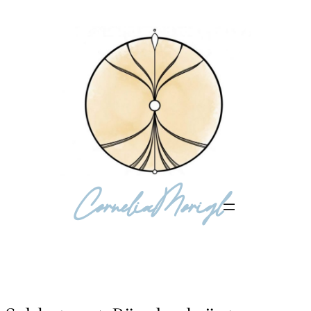
Cornelia
Morigl