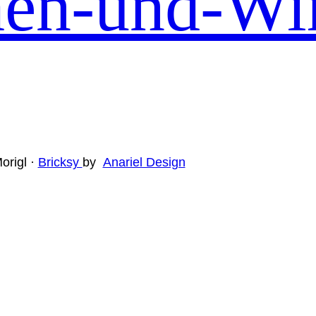
en-und-Wi
origl ·
Bricksy
by
Anariel Design