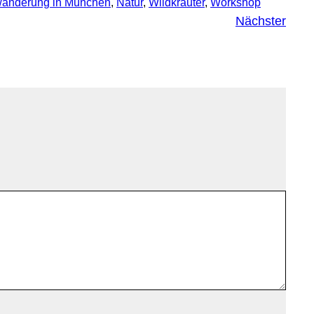
wanderung in München
, 
Natur
, 
Wildkräuter
, 
Workshop
Nächster