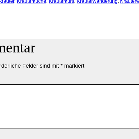
kräuter
, 
Kräuterküche
, 
Kräuterkurs
, 
Kräuterwanderung
, 
Kräuter
mentar
rderliche Felder sind mit
*
markiert